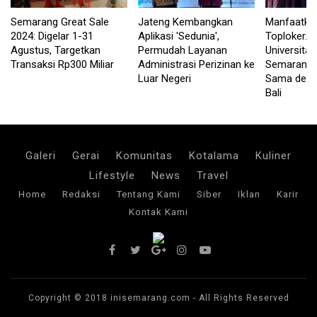
Semarang Great Sale
Jateng Kembangkan
Manfaatka
2024: Digelar 1-31
Aplikasi 'Sedunia',
Toploker.c
Agustus, Targetkan
Permudah Layanan
Universita
Transaksi Rp300 Miliar
Administrasi Perizinan ke
Semarang J
Luar Negeri
Sama deng
Bali
Galeri
Gerai
Komunitas
Kotalama
Kuliner
Lifestyle
News
Travel
Home
Redaksi
Tentang Kami
Siber
Iklan
Karir
Kontak Kami
Copyright © 2018
inisemarang.com
- All Rights Reserved