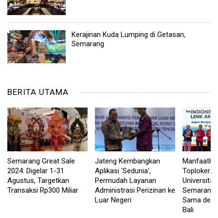
Kerajinan Kuda Lumping di Getasan,
Semarang
BERITA UTAMA
Semarang Great Sale
Jateng Kembangkan
Manfaatka
2024: Digelar 1-31
Aplikasi 'Sedunia',
Toploker.c
Agustus, Targetkan
Permudah Layanan
Universita
Transaksi Rp300 Miliar
Administrasi Perizinan ke
Semarang J
Luar Negeri
Sama deng
Bali