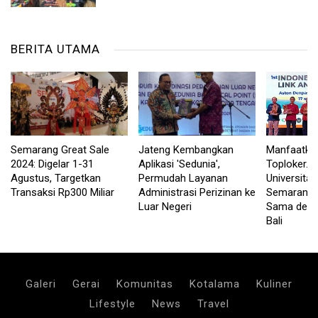
BERITA UTAMA
Semarang Great Sale
Jateng Kembangkan
Manfaatka
2024: Digelar 1-31
Aplikasi 'Sedunia',
Toploker.c
Agustus, Targetkan
Permudah Layanan
Universita
Transaksi Rp300 Miliar
Administrasi Perizinan ke
Semarang J
Luar Negeri
Sama deng
Bali
Galeri
Gerai
Komunitas
Kotalama
Kuliner
Lifestyle
News
Travel