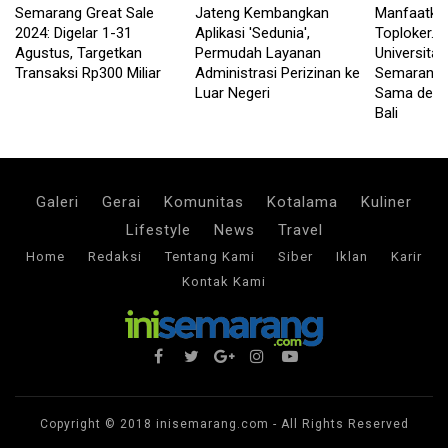
Semarang Great Sale
Jateng Kembangkan
Manfaatka
2024: Digelar 1-31
Aplikasi 'Sedunia',
Toploker.c
Agustus, Targetkan
Permudah Layanan
Universita
Transaksi Rp300 Miliar
Administrasi Perizinan ke
Semarang J
Luar Negeri
Sama deng
Bali
Galeri
Gerai
Komunitas
Kotalama
Kuliner
Lifestyle
News
Travel
Home
Redaksi
Tentang Kami
Siber
Iklan
Karir
Kontak Kami
Copyright © 2018
inisemarang.com
- All Rights Reserved